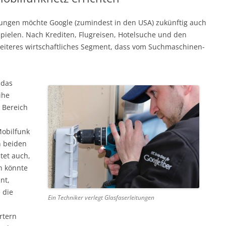
ungen möchte Google (zumindest in den USA) zukünftig auch
spielen. Nach Krediten, Flugreisen, Hotelsuche und den
eiteres wirtschaftliches Segment, dass vom Suchmaschinen-
 das
ihe
d Bereich
obilfunk
n beiden
tet auch,
n könnte
nt,
 die
Ein Techniker verlegt Glasfaserleitungen
rtern