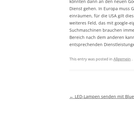
könnten dann an den neuen Go
Dienst gehen. In Europa muss G
einräumen, für die USA gilt die
weiteres Feld, das mit google-e
Suchmaschinen brauchen immer w
Bereich nach dem anderen kann
entsprechenden Dienstleistung
This entry was posted in
Allgemein
.
Beitragsnavigation
←
LED-Lampen senden mit Blue