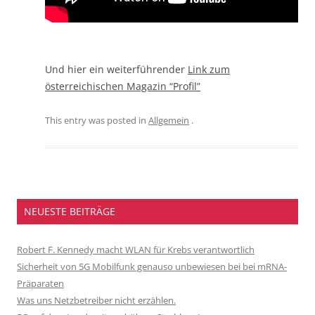
Und hier ein weiterführender
Link zum
österreichischen Magazin “Profil”
This entry was posted in
Allgemein
.
NEUESTE BEITRÄGE
Robert F. Kennedy macht WLAN für Krebs verantwortlich
Sicherheit von 5G Mobilfunk genauso unbewiesen bei bei mRNA-
Präparaten
Was uns Netzbetreiber nicht erzählen.