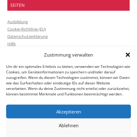
SEITEN
Ausbildung
Cookie-Richtlinie (EU)
Datenschutzerklärung
Hilfe
Ratgeber
Zustimmung verwalten
Startseite
Ziele
Um dir ein optimales Erlebnis zu bieten, verwenden wir Technologien wie
Cookies, um Geräteinformationen zu speichern und/oder darauf
Bisher Erreichtes
zuzugreifen. Wenn du diesen Technologien zustimmst, können wir Daten
Download
wie das Surfverhalten oder eindeutige IDs auf dieser Website
Mitgliedschaft
verarbeiten. Wenn du deine Zustimmung nicht erteilst oder zurückziehst,
können bestimmte Merkmale und Funktionen beeinträchtigt werden.
Kontakt
Links
Impressum
Akzeptieren
Ablehnen