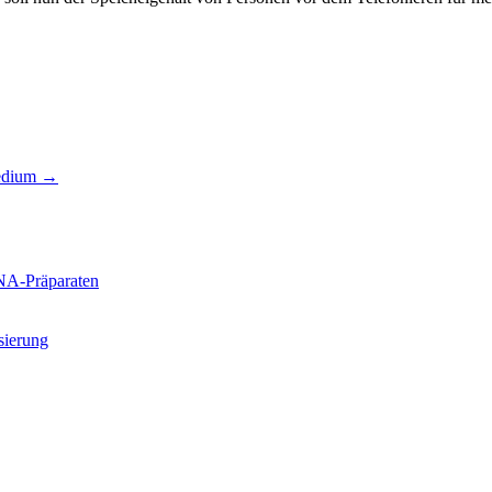
edium
→
NA-Präparaten
sierung