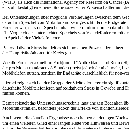
(WHO) als auch die International Agency for Research on Cancer (IA
einstuft, bestätigt eine neue Studie israelischer Wissenschaftler nun d
Bei Untersuchungen über mögliche Verbindungen zwischen dem Geb
darauf im Speichel von Mobilfunknutzern gesucht, da die Endgeräte 
Forscher war, dass der Speichelinhalt weitere Informationen darüber
Ein Vergleich des untersuchten Speichels von Vieltelefonierern mit d
im Speichel der Vieltelefonierer.
Bei oxidativem Stress handelt es sich um einen Prozess, der nahezu a
der Hauptrisikofaktoren für Krebs gilt.
Wie die Forscher aktuell im Fachjournal “Antioxidants and Redox Sign
die pro Monat mindestens 8 Stunden (meist jedoch deutlich mehr, bis
Mobiltelefon nutzen, sondern ihr Endgeräte ausschließlich für non
Hierbei zeigte sich bei der Gruppe der Vieltelefonierer ein signifika
dauerhafte Mobiltelefonieren auf oxidativem Stress in Gewebe und Dru
führen können.
Damit spiegelt das Untersuchungsergebnis langjährigen Bedenken ü
Mobilfunkstrahlen, besonders jedoch der Effekte von nichtionisiered
Auch wenn die aktuellen Ergebnisse noch keinen eindeutigen Nachwei
um einen weiteren Glied einer langen Kette von Hinweisen und Beweis
auf, so die Wissenschaftler abschließend. In weiteren Untersuchunge