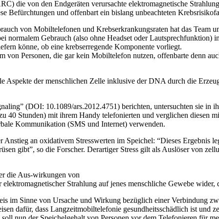
RC) die von den Endgeräten verursachte elektromagnetische Strahlung
iese Befürchtungen und offenbart ein bislang unbeachteten Krebsrisikofa
rauch von Mobiltelefonen und Krebserkrankungsraten hat das Team u
bei normalem Gebrauch (also ohne Headset oder Lautsprechfunktion) in
 liefern könne, ob eine krebserregende Komponente vorliegt.
em von Personen, die gar kein Mobiltelefon nutzen, offenbarte denn au
lle Aspekte der menschlichen Zelle inklusive der DNA durch die Erzeugu
aling” (DOI: 10.1089/ars.2012.4751) berichten, untersuchten sie in ihr
 zu 40 Stunden) mit ihrem Handy telefonierten und verglichen diesen 
-verbale Kommunikation (SMS und Internet) verwenden.
nter Anstieg an oxidativem Stresswerten im Speichel: “Dieses Ergebnis le
̈sen gibt”, so die Forscher. Derartiger Stress gilt als Auslöser von z
ber die Aus-wirkungen von
er elektromagnetischer Strahlung auf jenes menschliche Gewebe wider, 
s im Sinne von Ursache und Wirkung bezüglich einer Verbindung zwis
en dafür, dass Langzeitmobiltelefonie gesundheitsschädlich ist und z
n soll nun der Speichelgehalt von Personen vor dem Telefonieren für