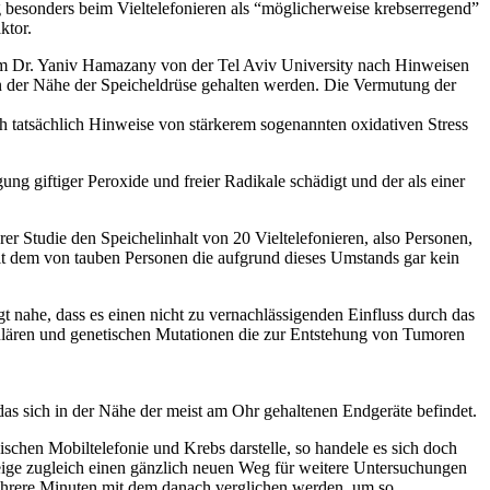
 besonders beim Vieltelefonieren als “möglicherweise krebserregend”
ktor.
m Dr. Yaniv Hamazany von der Tel Aviv University nach Hinweisen
 der Nähe der Speicheldrüse gehalten werden. Die Vermutung der
ch tatsächlich Hinweise von stärkerem sogenannten oxidativen Stress
ng giftiger Peroxide und freier Radikale schädigt und der als einer
er Studie den Speichelinhalt von 20 Vieltelefonieren, also Personen,
mit dem von tauben Personen die aufgrund dieses Umstands gar kein
gt nahe, dass es einen nicht zu vernachlässigenden Einfluss durch das
ellulären und genetischen Mutationen die zur Entstehung von Tumoren
das sich in der Nähe der meist am Ohr gehaltenen Endgeräte befindet.
chen Mobiltelefonie und Krebs darstelle, so handele es sich doch
eige zugleich einen gänzlich neuen Weg für weitere Untersuchungen
 mehrere Minuten mit dem danach verglichen werden, um so