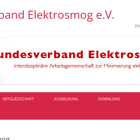
band Elektrosmog e.V.
Da
Skip
to
MITGLIEDSCHAFT
AUSBILDUNG
DOWNLOAD
content
ZIELE
BISHER ERREICHTES
ung