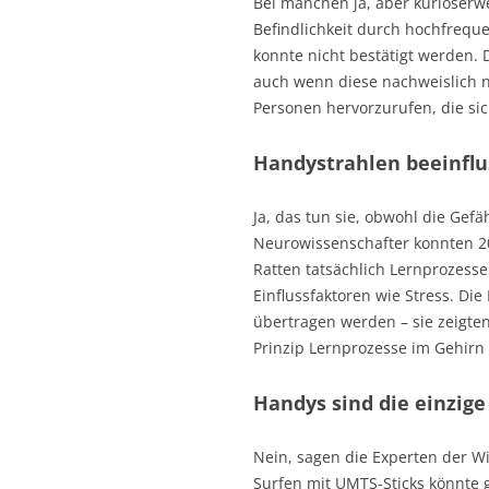
Bei manchen ja, aber kurioserw
Befindlichkeit durch hochfrequ
konnte nicht bestätigt werden
auch wenn diese nachweislich ni
Personen hervorzurufen, die sic
Handystrahlen beeinflu
Ja, das tun sie, obwohl die Gefä
Neurowissenschafter konnten 2
Ratten tatsächlich Lernprozess
Einflussfaktoren wie Stress. Di
übertragen werden – sie zeigte
Prinzip Lernprozesse im Gehirn
Handys sind die einzig
Nein, sagen die Experten der W
Surfen mit UMTS-Sticks könnte ge