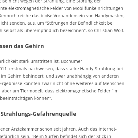
eise nicht wegen der Strahlung. Eine Störung der
ente elektromagnetische Felder von Mobilfunkeinrichtungen
. Dennoch reiche das bloße Vorhandensein von Handymasten,
cht senden, aus, um “Störungen der Befindlichkeit bei
h selbst als überempfindlich bezeichnen”, so Christian Wolf.
ssen das Gehirn
hrlichkeit stark umstritten ist. Bochumer
011 erstmals nachweisen, dass starke Handy-Strahlung bei
e im Gehirn behindert, und zwar unabhängig von anderen
e Ergebnisse könnten zwar nicht ohne weiteres auf Menschen
n aber am Tiermodell, dass elektromagnetische Felder “im
 beeinträchtigen können”.
e Strahlungs-Gefahrenquelle
iener Ärztekammer schon seit Jahren. Auch das Internet-
fährlich sein. “Beim Surfen befindet sich der Stick in