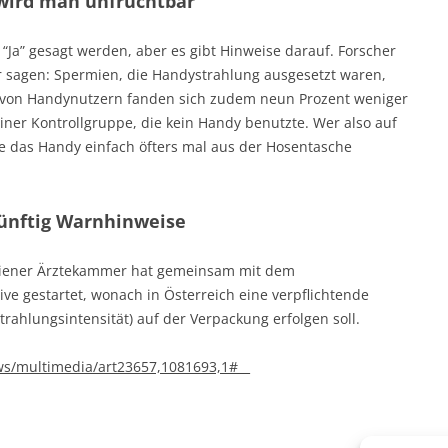
wird man unfruchtbar
h “Ja” gesagt werden, aber es gibt Hinweise darauf. Forscher
er sagen: Spermien, die Handystrahlung ausgesetzt waren,
t von Handynutzern fanden sich zudem neun Prozent weniger
iner Kontrollgruppe, die kein Handy benutzte. Wer also auf
te das Handy einfach öfters mal aus der Hosentasche
nftig Warnhinweise
 Wiener Ärztekammer hat gemeinsam mit dem
ve gestartet, wonach in Österreich eine verpflichtende
rahlungsintensität) auf der Verpackung erfolgen soll.
ws/multimedia/art23657,1081693,1#__