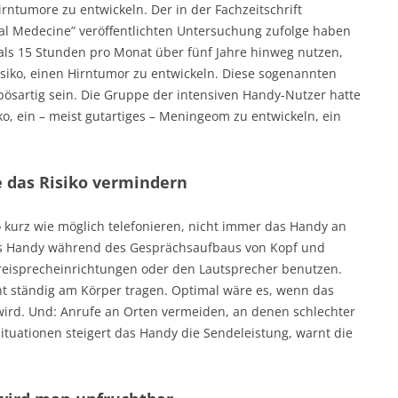
rntumore zu entwickeln. Der in der Fachzeitschrift
l Medecine” veröffentlichten Untersuchung zufolge haben
ls 15 Stunden pro Monat über fünf Jahre hinweg nutzen,
isiko, einen Hirntumor zu entwickeln. Diese sogenannten
bösartig sein. Die Gruppe der intensiven Handy-Nutzer hatte
o, ein – meist gutartiges – Meningeom zu entwickeln, ein
 das Risiko vermindern
 kurz wie möglich telefonieren, nicht immer das Handy an
das Handy während des Gesprächsaufbaus von Kopf und
reisprecheinrichtungen oder den Lautsprecher benutzen.
 ständig am Körper tragen. Optimal wäre es, wenn das
ird. Und: Anrufe an Orten vermeiden, an denen schlechter
ituationen steigert das Handy die Sendeleistung, warnt die